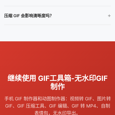
通常可以通过多次调整尺寸、时长和质量接近目标大小，但不同素
压缩 GIF 会影响清晰度吗？
材复杂度不同，不能保证每张 GIF 都在保持清晰的同时压到同一体
积。
会有影响。更稳妥的方式是先裁剪和缩短，再适度调整质量，避免
一开始就把画质压得过低。
继续使用 GIF工具箱-无水印GIF
制作
手机 GIF 制作器和动图制作器：视频转 GIF、图片转
GIF、GIF 压缩工具、GIF 编辑、GIF 转 MP4、自制
表情包，无水印导出。