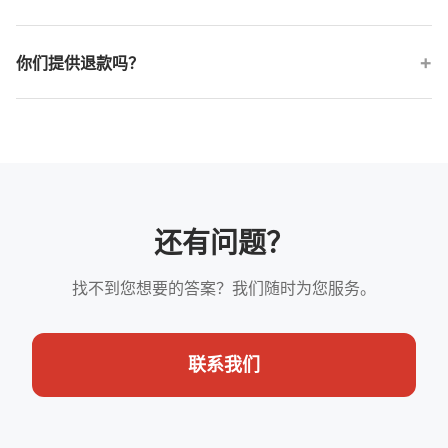
述；诊断信息只在您主动选择时提交。
请查看对应产品页面和隐私政策了解当前数据边界。
你们提供退款吗？
请查看退款政策了解当前适用条件和申请方式。
还有问题？
找不到您想要的答案？我们随时为您服务。
联系我们