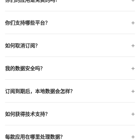
你们的应用是免费的吗？
产品页面专注介绍功能和平台支持；当前购买信息会在应用内发起
你们支持哪些平台？
购买时显示。
请查看下载页面了解每款产品当前支持的平台。
如何取消订阅？
对于 Paddle 订阅，可在应用内选择“管理订阅”打开客户门户。
我的数据安全吗？
绝对安全。我们遵循最小化数据采集原则。我们从不向第三方出售
订阅到期后，本地数据会怎样？
用户数据。所有处理尽可能在您的设备本地进行，任何传输的数据
均经过加密。详情请阅读我们的隐私政策。
每个产品页面都会说明该产品的本地数据和降级规则。
如何获得技术支持？
您可以通过联系我们页面或发送邮件至
每款应用在哪里处理数据？
feedback@hshstech.com。请附上应用名称、版本和简要问题描