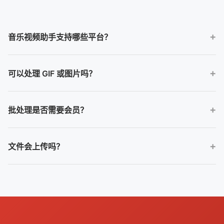
音乐视频助手支持哪些平台？
首版覆盖 Android、iOS 和 HarmonyOS。三端共有 22 项工具，
可以处理 GIF 或图片吗？
Android 额外支持设为铃声。
不可以。音乐视频助手只接受音频或视频输入，也只输出音频或视
批处理是否需要会员？
频。
需要。批处理属于 VIP 权益，单项工具的具体可用范围以应用内页
文件会上传吗？
面为准。
音频和视频编辑在设备本地完成；只有当你主动提交反馈附件时，
所选附件才会上传。