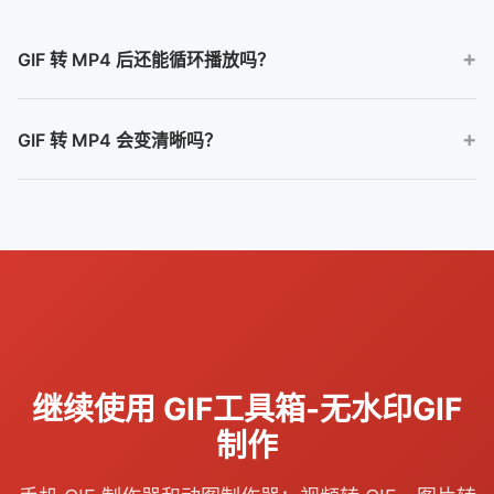
GIF 转 MP4 后还能循环播放吗？
MP4 是否循环播放取决于具体平台或播放器。转换本身会输出视频
GIF 转 MP4 会变清晰吗？
文件，平台播放规则可能和 GIF 不同。
转换格式不会凭空提升原始清晰度。它主要改善兼容性、上传体验
和部分场景下的文件体积。
继续使用 GIF工具箱-无水印GIF
制作