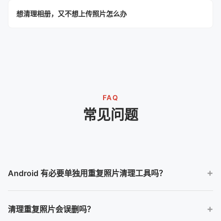
想清理相册，又不想上传照片怎么办
FAQ
常见问题
Android 有必要单独用重复照片清理工具吗？
如果相册里有大量连拍、截图和相似照片，专门的照片清理工具可
清理重复照片会误删吗？
以提供更快的分组和确认流程。