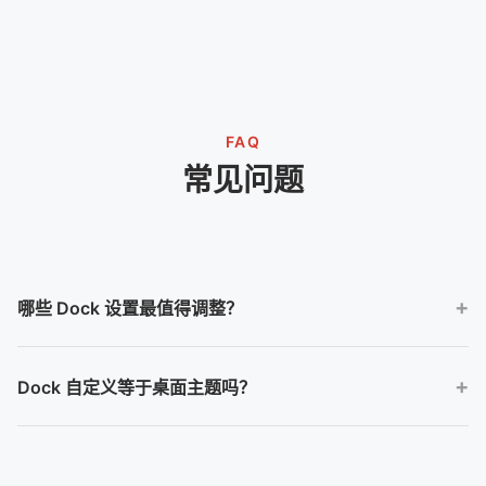
FAQ
常见问题
哪些 Dock 设置最值得调整？
大小、位置、自动隐藏、放大效果和快捷方式组织通常最影响日常
Dock 自定义等于桌面主题吗？
使用。
不是。Dock 自定义范围更窄，主要围绕 Dock 区域。