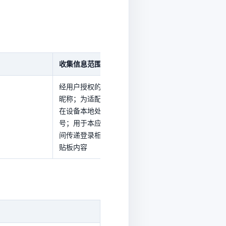
收集信息范围
SDK隐私政策链接
经用户授权的微信头像和
查看
昵称；为适配登录功能而
在设备本地处理的设备型
号；用于本应用与微信之
间传递登录相关信息的剪
贴板内容