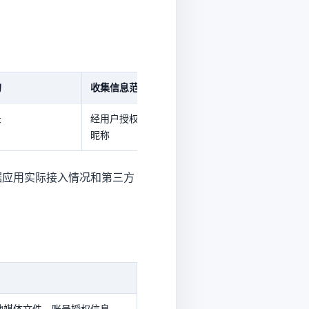
的
收集信息范围
SDK隐私政策链接
录
经用户授权的微信头像和
查看
昵称
据应用实际接入情况和第三方
地媒体文件、账号授权信息、