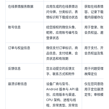
在线表情服务数据
应用生成的在线表情访
获取在线表情目
问令牌、分类标识、表
容、记录下载结
情标识和下载成功状态
载内容缓存在设
账号信息
经您授权的微信头像、
用于登录、账号
昵称，应用账号编号及
会员权益、邀请
登录状态
订单与权益信息
微信支付订单标识、商
用于支付、开通
品信息、支付结果、会
会员权益及售后
员状态和有效期
反馈信息
您主动提交的反馈文
用于问题受理、
字、联系方式和附件
故障定位
崩溃诊断信息
设备厂商与型号、
仅在您同意隐私
Android 版本与 API 级
用于定位崩溃和
别、应用版本与渠道、
定性；审核模式
CPU 架构、进程与线
程、异常类型、异常信